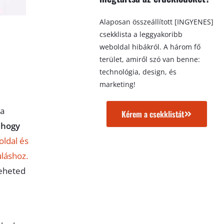
Alaposan összeállított [INGYENES]
csekklista a leggyakoribb
weboldal hibákról. A három fő
terület, amiről szó van benne:
technológia, design, és
marketing!
 a
Kérem a csekklistát
 hogy
oldal és
uláshoz.
teheted