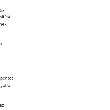
ogy
ítési
enek
 a
őpontot
agyobb
az