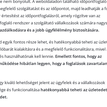
e nem bonyolult. A weboldaladon található időpontfoglaló
egfelelő szolgáltatást és az időpontot, majd leadhatják a fo
 értesítést az időpontfoglalásról, amely rögzítve van az
foglaló rendszer a szolgáltató vállalkozások számára nagy
zdálkodásra és a jobb ügyfélélmény biztosítására.
 egyik fontos része lehet, és hatékonyabbá teheti az üzle
óbarát kialakításra és a megfelelő funkcionalitásra, mivel 
s használhatónak kell lennie.
Emellett fontos, hogy az
működése hibátlan legyen, hogy a foglalások zavartala
y kiváló lehetőséget jelent az ügyfelek és a vállalkozások
ge és funkcionalitása
hatékonyabbá teheti az üzletedet
det.