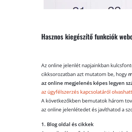
Hasznos kiegészítő funkciók webo
Az online jelenlét napjainkban kulcsfon
cikksorozatban azt mutatom be, hogy
m
az online megjelenés képes legyen szá
az ügyfélszerzés kapcsolatáról olvashatt
A következőkben bemutatok három tová
az online jelenlétedet és javíthatod a s
1. Blog oldal és cikkek