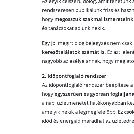
Az egyik célszerű dolog, amit tehetünk
rendszeresen publikálunk friss és haszn
hogy
megosszuk szakmai ismereteinke
és tanácsokat adjunk nekik.
Egy jól megírt blog bejegyzés nem csak
keresőtalálatok számát is.
Ez azt jelen
nagyobb az esélye annak, hogy meglátog
2. Időpontfoglaló rendszer
Az időpontfoglaló rendszer beépítése a
hogy
egyszerűen és gyorsan foglaljana
a napi üzletmenetet hatékonyabban keze
amelyik nekik a legmegfelelőbb. Ez
csö
időd és energiád maradhat az üzletedre