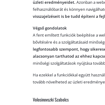
üzleti eredményeidet.
Azonban a webol
felhasználóbarát és könnyen navigálható.
visszajelzéseit is be tudd építeni a fe
Végső gondolatok
A fent említett funkciók beépítése a w
bővítésére és a szolgáltatásaid minőség
legfontosabb szempont, hogy sikerese
alacsonyan tarthatod az ehhez kapcso
minőségi szolgáltatások nyújtása továbbr
Ha ezekkel a funkciókkal együtt használ
tovább növelheted az üzleti eredménye
Volosinovszki Szabolcs