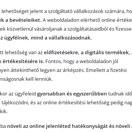
 lehetőséget jelent a szolgáltató vállalkozások számára, h
ék a bevételeiket.
A weboldaladon elérhető online értékes
ek közvetlenül vásároljanak a szolgáltatásaidból és fizess
 ügyfélnek, mind a vállalkozásodnak.
tt lehetőség van az
előfizetésekre, a digitális termékek,
 értékesítésére is.
Fontos, hogy a weboldaladon jól
yen áttekinthető legyen az árképzés. Emellett a fizetési
nságosnak kell lenniük.
kkor az ügyfeleid
gyorsabban és egyszerűbben
tudnak id
ról tájékozódni, és az online értékesítési lehetőség pedig n
kik.
dba
növeli az online jelenléted hatékonyságát és növeli 