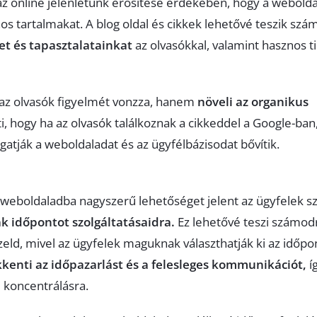
 az online jelenlétünk erősítése érdekében, hogy a webold
os tartalmakat. A blog oldal és cikkek lehetővé teszik szá
t és tapasztalatainkat
az olvasókkal, valamint hasznos t
 az olvasók figyelmét vonzza, hanem
növeli az organikus
ti, hogy ha az olvasók találkoznak a cikkeddel a Google-ban
atják a weboldaladat és az ügyfélbázisodat bővítik.
 weboldaladba nagyszerű lehetőséget jelent az ügyfelek s
k időpontot szolgáltatásaidra.
Ez lehetővé teszi számod
ld, mivel az ügyfelek maguknak választhatják ki az időpo
kkenti az időpazarlást és a felesleges kommunikációt,
í
 koncentrálásra.