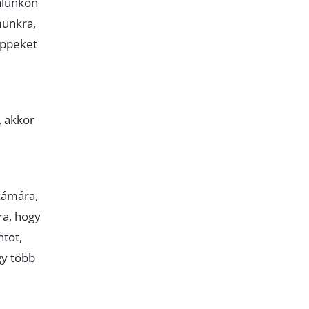
alunkon
munkra,
ippeket
, akkor
zámára,
ra, hogy
ntot,
gy több