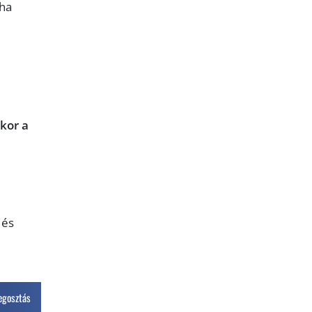
 ha
kor a
 és
gosztás