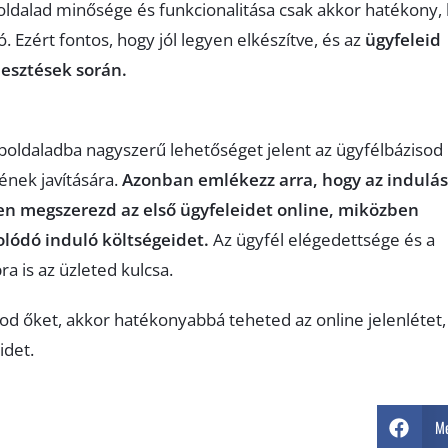
dalad minősége és funkcionalitása csak akkor hatékony,
 Ezért fontos, hogy jól legyen elkészítve, és az
ügyfeleid
jlesztések során.
eboldaladba nagyszerű lehetőséget jelent az ügyfélbázisod
ének javítására.
Azonban emlékezz arra, hogy az indulás
n megszerezd az első ügyfeleidet online, miközben
lódó induló költségeidet.
Az ügyfél elégedettsége és a
a is az üzleted kulcsa.
od őket, akkor hatékonyabbá teheted az online jelenlétet,
idet.
Me