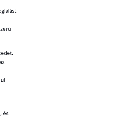
glalást.
szerű
tedet.
az
nul
, és