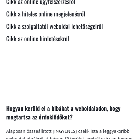
Cikk az online ügyfélszerzésről
Cikk a hiteles online megjelenésről
Cikk a szolgáltatói weboldal lehetőségeiről
Cikk az online hirdetésekről
Hogyan kerüld el a hibákat a weboldaladon, hogy
megtartsa az érdeklődőket?
Alaposan összeállított [INGYENES] csekklista a leggyakoribb
weboldal hibákról. A három fő terület, amiről szó van benne: