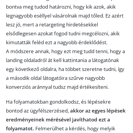
bontva meg tudod határozni, hogy kik azok, akik
legnagyobb eséllyel vásárolnak majd tőled. Ez azért
lesz jó, mert a retargeting hirdetésekkel
elsődlegesen azokat fogod tudni megcélozni, akik
kimutatták feléd ezt a nagyobb érdeklődést.
A módszere annak, hogy ezt meg tudd tenni, hogy a
landing oldaladról át kell kattintania a látogatónak
egy következő oldalra, ha többet szeretne tudni, így
a második oldal látogatóira szűrve nagyobb
konverziós aránnyal tudsz majd értékesíteni.
Ha folyamatokban gondolkodsz, és lépésekre
bontod az ügyfélszerzésed,
akkor az egyes lépések
eredményeinek mérésével javíthatod ezt a
folyamatot.
Felmerülhet a kérdés, hogy melyik