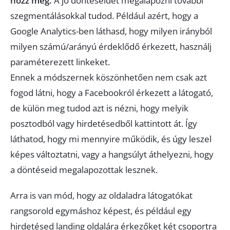
hozz meg.
A jó döntéseidet megalapozni további
szegmentálásokkal tudod. Például azért, hogy a
Google Analytics-ben láthasd, hogy milyen irányból
milyen számú/arányú érdeklődő érkezett, használj
paraméterezett linkeket.
Ennek a módszernek köszönhetően nem csak azt
fogod látni, hogy a Facebookról érkezett a látogató,
de külön meg tudod azt is nézni, hogy melyik
posztodból vagy hirdetésedből kattintott át. Így
láthatod, hogy mi mennyire működik, és úgy leszel
képes változtatni, vagy a hangsúlyt áthelyezni, hogy
a döntéseid megalapozottak lesznek.
Arra is van mód, hogy az oldaladra látogatókat
rangsorold egymáshoz képest, és például egy
hirdetésed landing oldalára érkezőket két csoportra