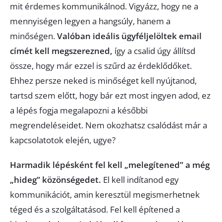
mit érdemes kommunikálnod. Vigyázz, hogy ne a
mennyiségen legyen a hangsúly, hanem a
minőségen.
Valóban ideális ügyféljelöltek email
címét kell megszerezned,
így a csalid úgy állítsd
össze, hogy már ezzel is szűrd az érdeklődőket.
Ehhez persze neked is minőséget kell nyújtanod,
tartsd szem előtt, hogy bár ezt most ingyen adod, ez
a lépés fogja megalapozni a későbbi
megrendeléseidet. Nem okozhatsz csalódást már a
kapcsolatotok elején, ugye?
Harmadik lépésként fel kell „melegítened” a még
„hideg” közönségedet.
El kell indítanod egy
kommunikációt, amin keresztül megismerhetnek
téged és a szolgáltatásod. Fel kell építened a