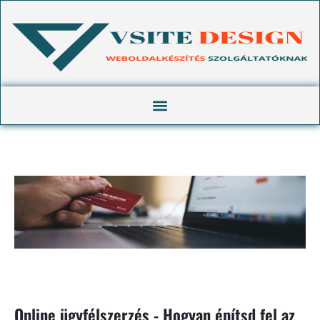
Online ügyfélszerzés - Hogyan építsd fel az