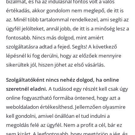
bizalmat, és ha az indulásnál fontos volt a valós
értékadás, akkor gondolom nem meglepő, de itt is
az. Minél több tartalommal rendelkezel, ami segíti az
ügyfél jelölteket, annál jobb, de itt is a minőség lesz a
fontosabb. Nincs más dolgod, mint amiért
szolgáltatásra adtad a fejed. Segíts! A következő
lépésnél ki fog derülni, hogy az előzőek mennyire
sikerültek jól, hiszen jöhet az első vásárlás.
Szolgáltatóként nincs nehéz dolgod, ha online
szeretnél eladni.
A tudásod egy részét kell csak úgy
online fogyasztható formába öntened, hogy azt a
weboldaladon értékesíthesd. Jellemzően olyasmire
kell gondolni, amivel önállóan el tud indulni a
megoldás felé az ügyfél. Nem a profit a cél, bár ez
sem kizárt. A legfontosabb, hogy megtörjön a jég, és