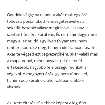
Gondold végig: ha naponta akár csak egy órát
töltesz a postafiókod rendezgetésével és a
sokadik hasonló válasz megírásával, az havi
szinten húsz óra körül van. És nem mindegy, mire
megy el ez az idő. Egy ilyen folyamattal nem
embert spórolsz meg, hanem időt szabadítasz fel.
Akár te végzed ezt cégvezetőként, akár valaki más
a csapatodból, mindannyian tudtok ennél
értékesebb, nagyobb felelősségű munkát is
végezni. A megnyert órák így nem tűnnek el,
hanem oda kerülnek, ahol valóban előbbre
visznek.
Az üzemeltetés díja ehhez képest a legtöbb