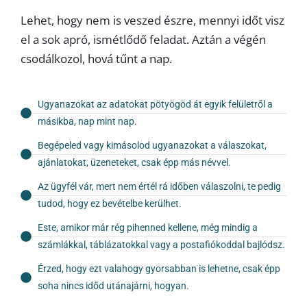
Lehet, hogy nem is veszed észre, mennyi időt visz
el a sok apró, ismétlődő feladat. Aztán a végén
csodálkozol, hová tűnt a nap.
Ugyanazokat az adatokat pötyögöd át egyik felületről a
másikba, nap mint nap.
Begépeled vagy kimásolod ugyanazokat a válaszokat,
ajánlatokat, üzeneteket, csak épp más névvel.
Az ügyfél vár, mert nem értél rá időben válaszolni, te pedig
tudod, hogy ez bevételbe kerülhet.
Este, amikor már rég pihenned kellene, még mindig a
számlákkal, táblázatokkal vagy a postafiókoddal bajlódsz.
Érzed, hogy ezt valahogy gyorsabban is lehetne, csak épp
soha nincs időd utánajárni, hogyan.