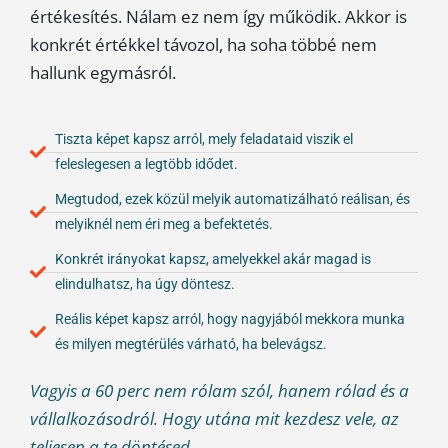
értékesítés. Nálam ez nem így működik. Akkor is
konkrét értékkel távozol, ha soha többé nem
hallunk egymásról.
Tiszta képet kapsz arról, mely feladataid viszik el
feleslegesen a legtöbb idődet.
Megtudod, ezek közül melyik automatizálható reálisan, és
melyiknél nem éri meg a befektetés.
Konkrét irányokat kapsz, amelyekkel akár magad is
elindulhatsz, ha úgy döntesz.
Reális képet kapsz arról, hogy nagyjából mekkora munka
és milyen megtérülés várható, ha belevágsz.
Vagyis a 60 perc nem rólam szól, hanem rólad és a
vállalkozásodról. Hogy utána mit kezdesz vele, az
teljesen a te döntésed.