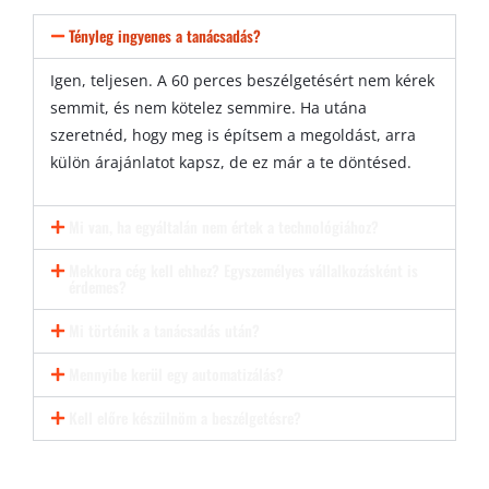
Tényleg ingyenes a tanácsadás?
Igen, teljesen. A 60 perces beszélgetésért nem kérek
semmit, és nem kötelez semmire. Ha utána
szeretnéd, hogy meg is építsem a megoldást, arra
külön árajánlatot kapsz, de ez már a te döntésed.
Mi van, ha egyáltalán nem értek a technológiához?
Mekkora cég kell ehhez? Egyszemélyes vállalkozásként is
érdemes?
Mi történik a tanácsadás után?
Mennyibe kerül egy automatizálás?
Kell előre készülnöm a beszélgetésre?