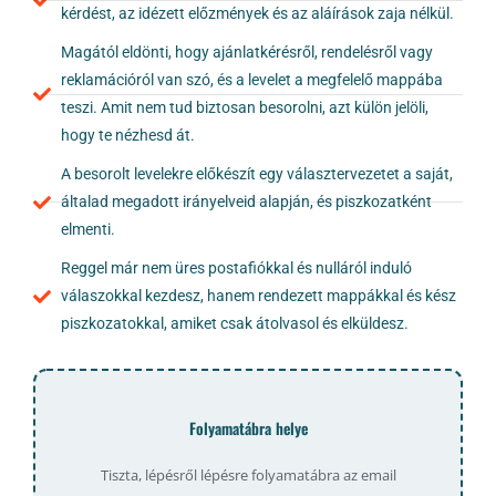
kérdést, az idézett előzmények és az aláírások zaja nélkül.
Magától eldönti, hogy ajánlatkérésről, rendelésről vagy
reklamációról van szó, és a levelet a megfelelő mappába
teszi. Amit nem tud biztosan besorolni, azt külön jelöli,
hogy te nézhesd át.
A besorolt levelekre előkészít egy választervezetet a saját,
általad megadott irányelveid alapján, és piszkozatként
elmenti.
Reggel már nem üres postafiókkal és nulláról induló
válaszokkal kezdesz, hanem rendezett mappákkal és kész
piszkozatokkal, amiket csak átolvasol és elküldesz.
Folyamatábra helye
Tiszta, lépésről lépésre folyamatábra az email