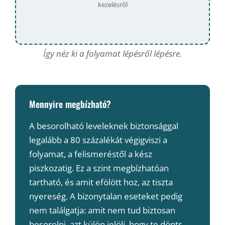
kezelésről
Így néz ki a folyamat lépésről lépésre.
Mennyire megbízható?
A besorolható leveleknek biztonsággal
legalább a 80 százalékát végigviszi a
folyamat, a felismeréstől a kész
piszkozatig. Ez a szint megbízhatóan
tartható, és amit efölött hoz, az tiszta
nyereség. A bizonytalan eseteket pedig
nem találgatja: amit nem tud biztosan
besorolni, azt külön jelöli, hogy te dönts