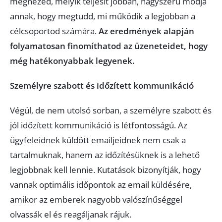
megnézed, melyik teljesít jobban, nagyszerű módja
annak, hogy megtudd, mi működik a legjobban a
célcsoportod számára.
Az eredmények alapján
folyamatosan finomíthatod az üzeneteidet, hogy
még hatékonyabbak legyenek.
Személyre szabott és időzített kommunikáció
Végül, de nem utolsó sorban, a személyre szabott és
jól időzített kommunikáció is létfontosságú. Az
ügyfeleidnek küldött emailjeidnek nem csak a
tartalmuknak, hanem az időzítésüknek is a lehető
legjobbnak kell lennie. Kutatások bizonyítják, hogy
vannak optimális időpontok az email küldésére,
amikor az emberek nagyobb valószínűséggel
olvassák el és reagáljanak rájuk.